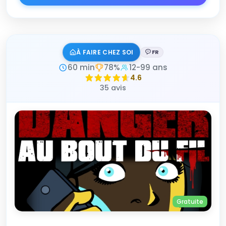
À FAIRE CHEZ SOI
FR
Langue :
60 min
78%
12-99 ans
4.6
35 avis
Gratuite