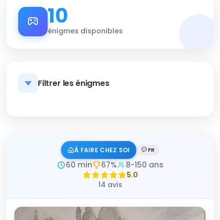
10
énigmes disponibles
Filtrer les énigmes
Filtrer les énigmes
À FAIRE CHEZ SOI
FR
Langue :
60 min
67%
8-150 ans
5.0
14 avis